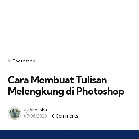
Categories
Posted
in
Photoshop
in
Cara Membuat Tulisan
Melengkung di Photoshop
Posted
by
Annesha
07/06/2020
0 Comments
by