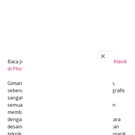
Baca Juga :
Cara Membuat Desain Jam Dinding Klasik
di Photoshop
Gimana nih gengs? Gampang banget kan? Nah,
sebenarnya semua teknik dasar dalam desain grafis
sangatlah simpel. Jika kamu sudah menguasai
semuanya, kamu bisa mengembangkannya dan
membuat desain yang tak kalah menakjubkan
dengan berlatih terus menerus. Jangan lupa, para
desainer terkenal diluar sana juga menggunakan
teknik dasar yang sama denganmu loh sob, menarik