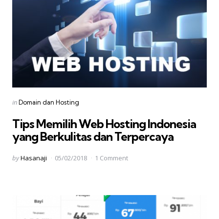
Categories
Posted
in
Domain dan Hosting
in
Tips Memilih Web Hosting Indonesia
yang Berkulitas dan Terpercaya
Posted
by
Hasanaji
05/02/2018
1 Comment
by