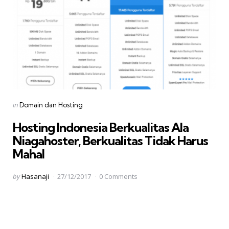
Categories
Posted
in
Domain dan Hosting
in
Hosting Indonesia Berkualitas Ala
Niagahoster, Berkualitas Tidak Harus
Mahal
Posted
by
Hasanaji
27/12/2017
0 Comments
by
Paginasi