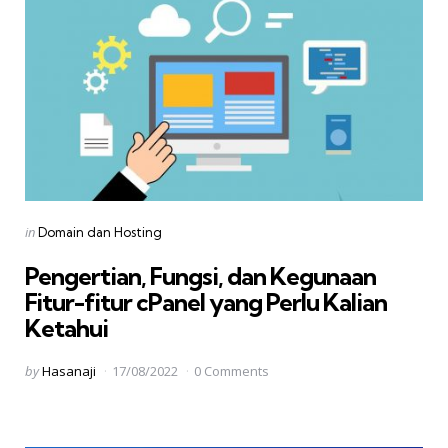
Categories
Posted
in
Domain dan Hosting
in
Pengertian, Fungsi, dan Kegunaan
Fitur-fitur cPanel yang Perlu Kalian
Ketahui
Posted
by
Hasanaji
17/08/2022
0 Comments
by