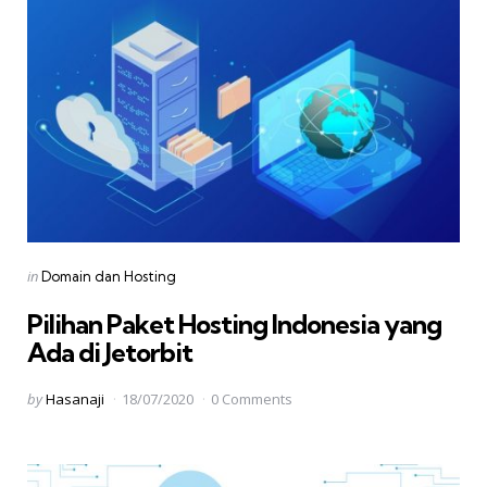
Categories
Posted
in
Domain dan Hosting
in
Pilihan Paket Hosting Indonesia yang
Ada di Jetorbit
Posted
by
Hasanaji
18/07/2020
0 Comments
by