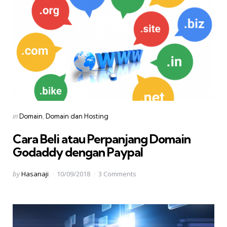
Categories
Posted
in
Domain
Domain dan Hosting
in
Cara Beli atau Perpanjang Domain
Godaddy dengan Paypal
Posted
by
Hasanaji
10/09/2018
3 Comments
by