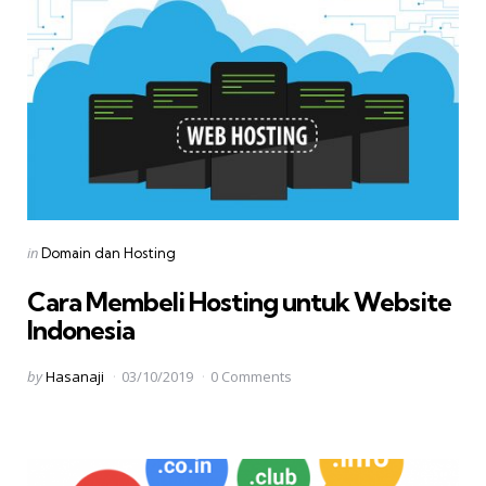
Categories
Posted
in
Domain dan Hosting
in
Cara Membeli Hosting untuk Website
Indonesia
Posted
by
Hasanaji
03/10/2019
0 Comments
by