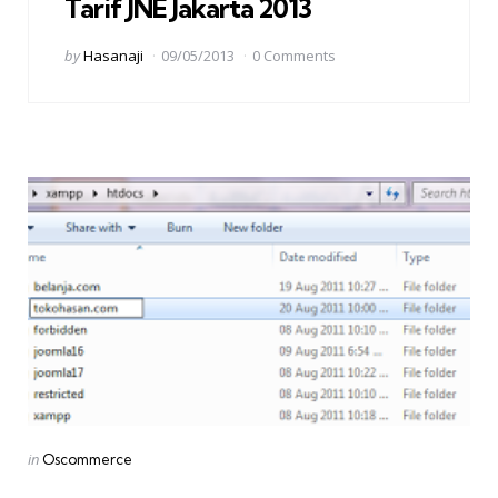
Tarif JNE Jakarta 2013
Posted
by
Hasanaji
09/05/2013
0 Comments
by
Categories
Posted
in
Oscommerce
in