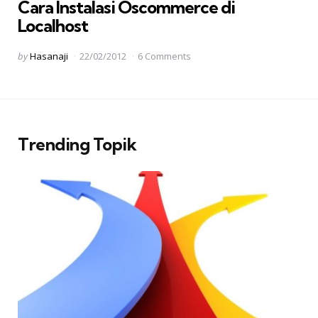
Cara Instalasi Oscommerce di
Localhost
Posted
by
Hasanaji
22/02/2012
6 Comments
by
Trending Topik