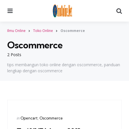
Menu
Searc
Ilmu Online
Toko Online
Oscommerce
Oscommerce
2 Posts
tips membangun toko online dengan oscommerce, panduan
lengkap dengan oscommerce
Categories
Posted
in
Opencart
Oscommerce
in