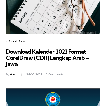
Categories
Posted
in
Corel Draw
in
Download Kalender 2022 Format
CorelDraw (CDR) Lengkap Arab –
Jawa
Posted
by
Hasanaji
24/09/2021
2 Comments
by