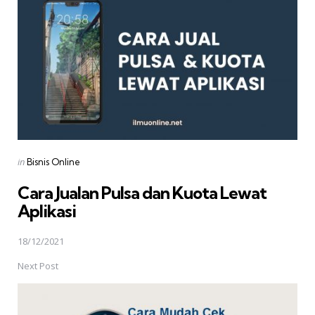
Posted
in
Bisnis Online
in
Cara Jualan Pulsa dan Kuota Lewat
Aplikasi
18/12/2021
Next Post