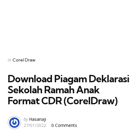
Categories
Posted
in
Corel Draw
in
Download Piagam Deklarasi
Sekolah Ramah Anak
Format CDR (CorelDraw)
Posted
by
Hasanaji
27/01/2022
0 Comments
by