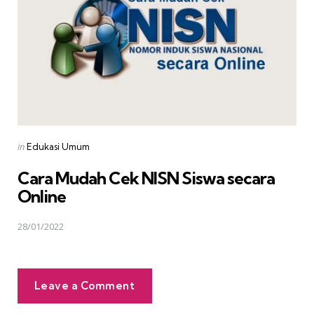
Posted
in
Edukasi Umum
in
Cara Mudah Cek NISN Siswa secara
Online
28/01/2022
Leave a Comment