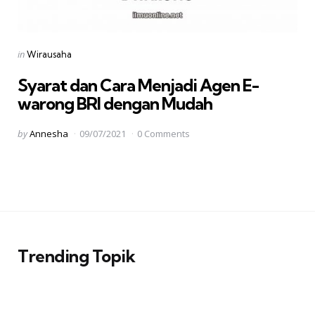
Categories
Posted
in
Wirausaha
in
Syarat dan Cara Menjadi Agen E-
warong BRI dengan Mudah
Posted
by
Annesha
09/07/2021
0 Comments
by
Paginasi
pos
Trending Topik