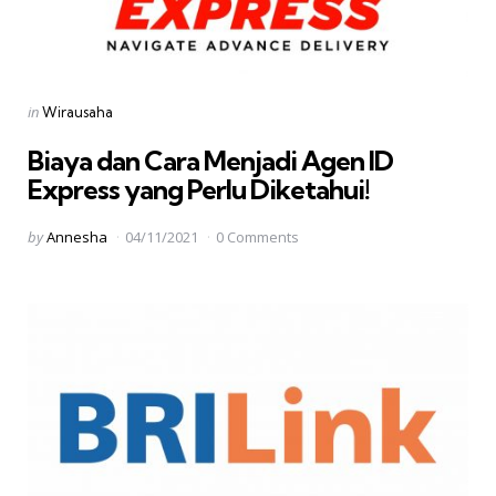
Categories
Posted
in
Wirausaha
in
Biaya dan Cara Menjadi Agen ID
Express yang Perlu Diketahui!
Posted
by
Annesha
04/11/2021
0 Comments
by