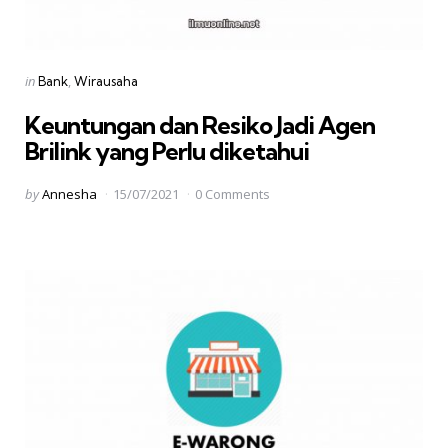
Categories
Posted
in
Bank
Wirausaha
in
Keuntungan dan Resiko Jadi Agen
Brilink yang Perlu diketahui
Posted
by
Annesha
15/07/2021
0 Comments
by