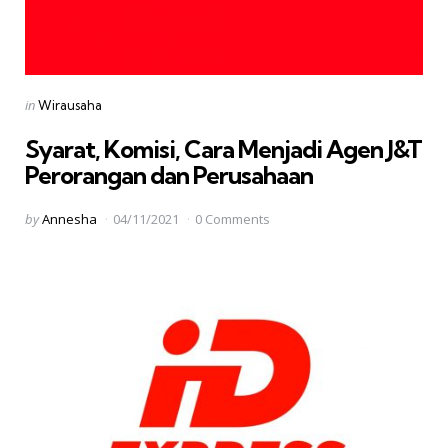
Categories
Posted
in
Wirausaha
in
Syarat, Komisi, Cara Menjadi Agen J&T
Perorangan dan Perusahaan
Posted
by
Annesha
04/11/2021
0 Comments
by