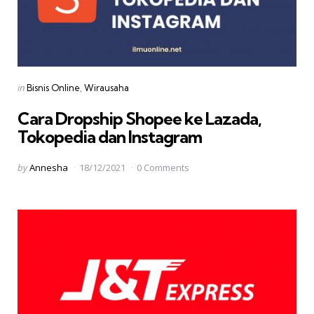
Categories
Posted
in
Bisnis Online
Wirausaha
in
Cara Dropship Shopee ke Lazada,
Tokopedia dan Instagram
Posted
by
Annesha
18/12/2021
0 Comments
by