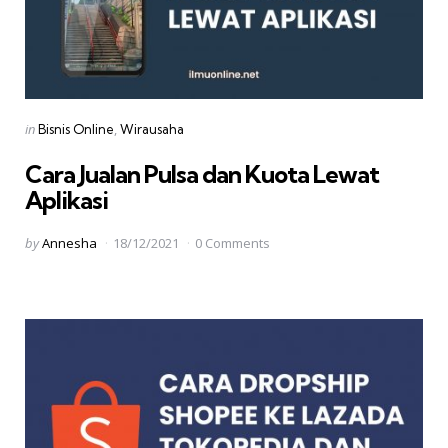
Categories
Posted
in
Bisnis Online
Wirausaha
in
Cara Jualan Pulsa dan Kuota Lewat
Aplikasi
Posted
by
Annesha
18/12/2021
0 Comments
by