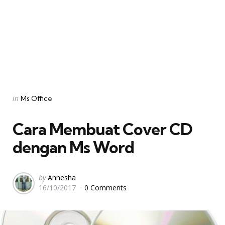
Categories
Posted
in
Ms Office
in
Cara Membuat Cover CD
dengan Ms Word
Posted
by
Annesha
16/10/2017
0 Comments
by