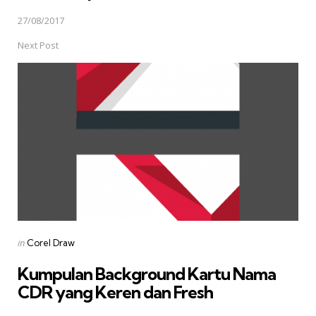
27/08/2017
Next Post
Posted
in
Corel Draw
in
Kumpulan Background Kartu Nama
CDR yang Keren dan Fresh