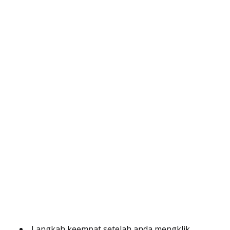
Langkah keempat setelah anda mengklik