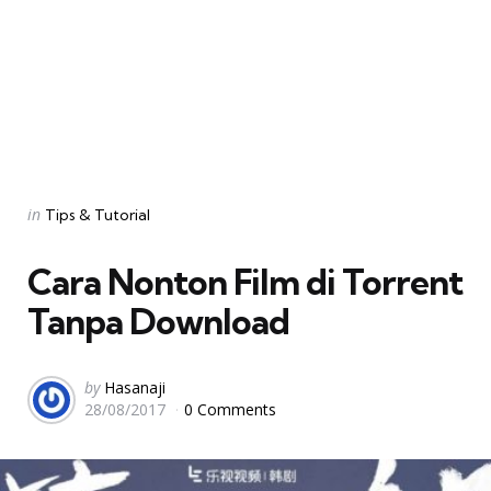
Categories
Posted
in
Tips & Tutorial
in
Cara Nonton Film di Torrent
Tanpa Download
Posted
by
Hasanaji
28/08/2017
0 Comments
by