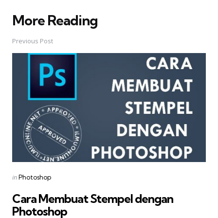
More Reading
Post
navigation
Previous Post
Posted
in
Photoshop
in
Cara Membuat Stempel dengan
Photoshop