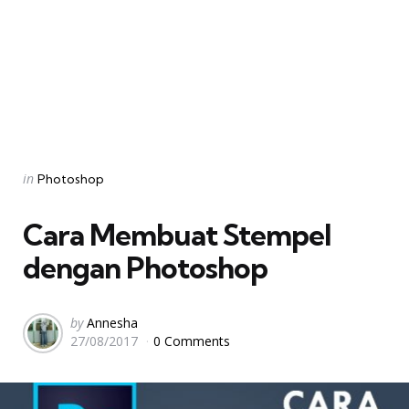
Categories
Posted
in
Photoshop
in
Cara Membuat Stempel
dengan Photoshop
Posted
by
Annesha
27/08/2017
0 Comments
by