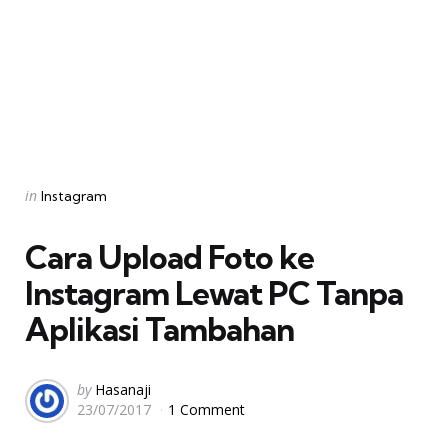
Categories
Posted
in
Instagram
in
Cara Upload Foto ke
Instagram Lewat PC Tanpa
Aplikasi Tambahan
Posted
by
Hasanaji
23/07/2017
1 Comment
by