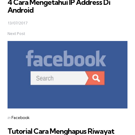
4 Cara Mengetahui IP Address Di
Android
13/07/2017
Next Post
Posted
in
Facebook
in
Tutorial Cara Menghapus Riwayat