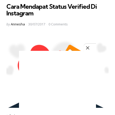
Cara Mendapat Status Verified Di
Instagram
Posted
by
Annesha
30/07/2017
0
Comments
by
Categories