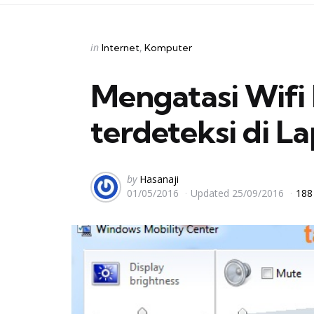
Categories
Posted
in
Internet
Komputer
in
Mengatasi Wifi 
terdeteksi di 
Posted
by
Hasanaji
01/05/2016
Updated
25/09/2016
188
by