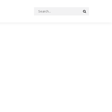
Search
Search
for: