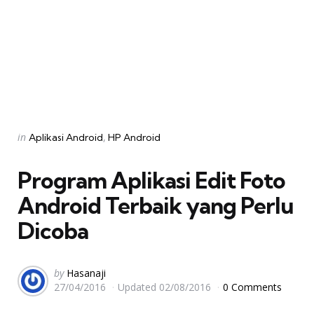
Categories
Posted
in
Aplikasi Android
HP Android
in
Program Aplikasi Edit Foto
Android Terbaik yang Perlu
Dicoba
Posted
by
Hasanaji
27/04/2016
Updated
02/08/2016
0 Comments
by