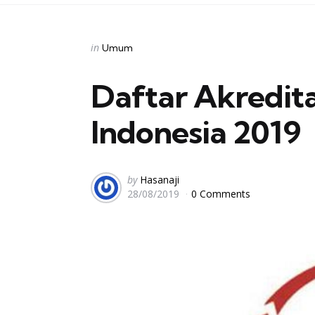
Categories
Posted
in
Umum
in
Daftar Akredita
Indonesia 2019
Posted
by
Hasanaji
28/08/2019
0 Comments
by