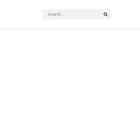
Search
Search
for: