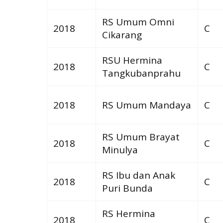
RS Umum Omni
2018
C
Cikarang
RSU Hermina
2018
C
Tangkubanprahu
2018
RS Umum Mandaya
C
RS Umum Brayat
2018
C
Minulya
RS Ibu dan Anak
2018
C
Puri Bunda
RS Hermina
2018
C