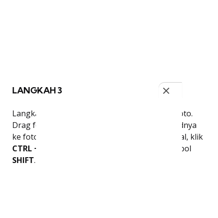
LANGKAH 3
Langkah selanjutnya yaitu menggabungkan foto.
Drag foto yang sudah dihilangkan backgroundnya
ke foto yang lain. Agar ukurannya proporsional, klik
CTRL + T
, lalu tarik path sambil menekan tombol
SHIFT
. Jika sudah cukup, klik
OK
.