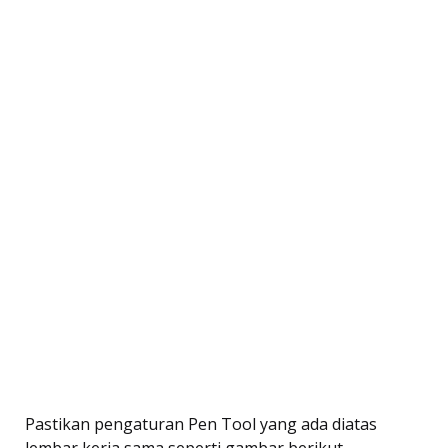
Pastikan pengaturan Pen Tool yang ada diatas
lembar kerja sama seperti gambar berikut.