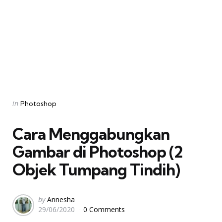
Categories
Posted
in
Photoshop
in
Cara Menggabungkan
Gambar di Photoshop (2
Objek Tumpang Tindih)
Posted
by
Annesha
29/06/2020
0 Comments
by