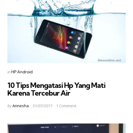
Categories
Posted
in
HP Android
in
10 Tips Mengatasi Hp Yang Mati
Karena Tercebur Air
Posted
by
Annesha
31/07/2017
1
Comment
by