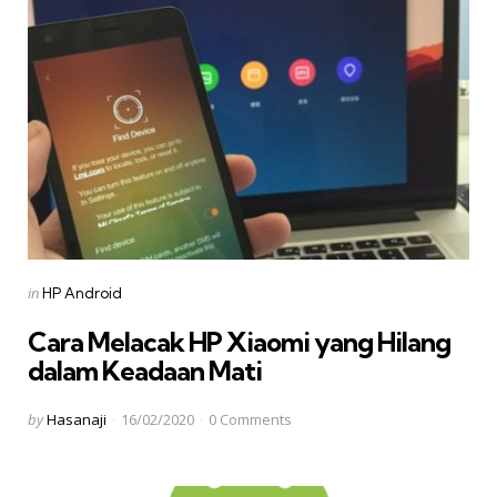
Categories
Posted
in
HP Android
in
Cara Melacak HP Xiaomi yang Hilang
dalam Keadaan Mati
Posted
by
Hasanaji
16/02/2020
0
Comments
by