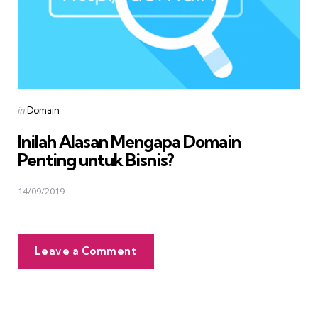
Posted
in
Domain
in
Inilah Alasan Mengapa Domain
Penting untuk Bisnis?
14/09/2019
Leave a Comment