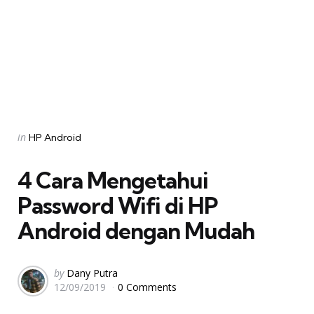
Categories
Posted
in
HP Android
in
4 Cara Mengetahui
Password Wifi di HP
Android dengan Mudah
Posted
by
Dany Putra
12/09/2019
0 Comments
by