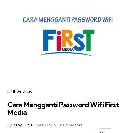
Categories
Posted
in
HP Android
in
Cara Mengganti Password Wifi First
Media
Posted
by
Dany Putra
09/09/2019
0
Comments
by