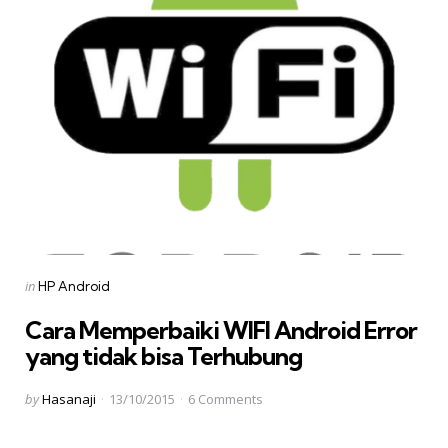
Categories
Posted
in
HP Android
in
Cara Memperbaiki WIFI Android Error
yang tidak bisa Terhubung
Posted
by
Hasanaji
13/10/2015
6
Comments
by