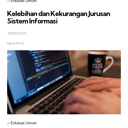
Posted
in
Edukasi Umum
in
Kelebihan dan Kekurangan Jurusan
Sistem Informasi
18/03/2019
Next Post
Posted
in
Edukasi Umum