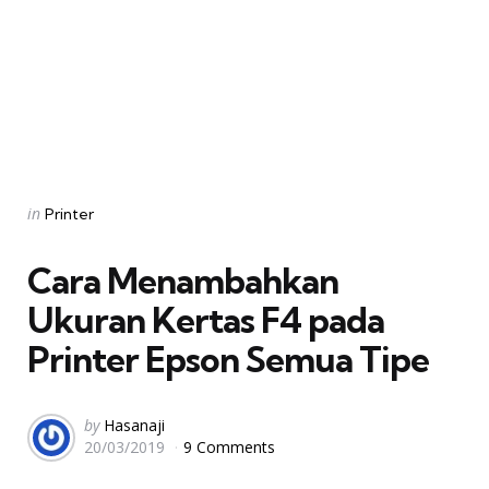
Categories
Posted
in
Printer
in
Cara Menambahkan
Ukuran Kertas F4 pada
Printer Epson Semua Tipe
Posted
by
Hasanaji
20/03/2019
9 Comments
by