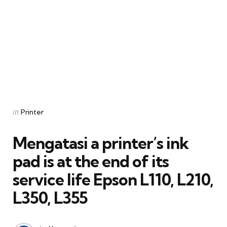
Categories
Posted
in
Printer
in
Mengatasi a printer’s ink
pad is at the end of its
service life Epson L110, L210,
L350, L355