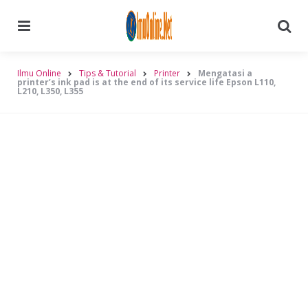
Menu
Searc
Ilmu Online
Tips & Tutorial
Printer
Mengatasi a
printer’s ink pad is at the end of its service life Epson L110,
L210, L350, L355