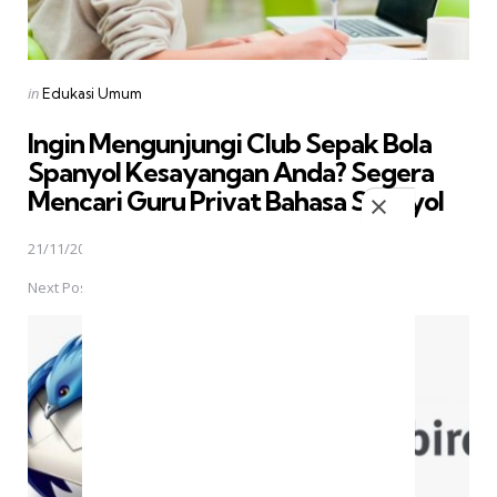
Posted
in
Edukasi Umum
in
Ingin Mengunjungi Club Sepak Bola
Spanyol Kesayangan Anda? Segera
Mencari Guru Privat Bahasa Spanyol
21/11/2016
Next Post