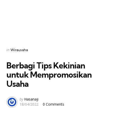
Categories
Posted
in
Wirausaha
in
Berbagi Tips Kekinian
untuk Mempromosikan
Usaha
Posted
by
Hasanaji
18/04/2022
0 Comments
by