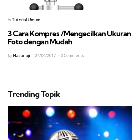
Categories
Posted
in
Tutorial Umum
in
3 Cara Kompres /Mengecilkan Ukuran
Foto dengan Mudah
Posted
by
Hasanaji
24/04/2017
0 Comments
by
Trending Topik