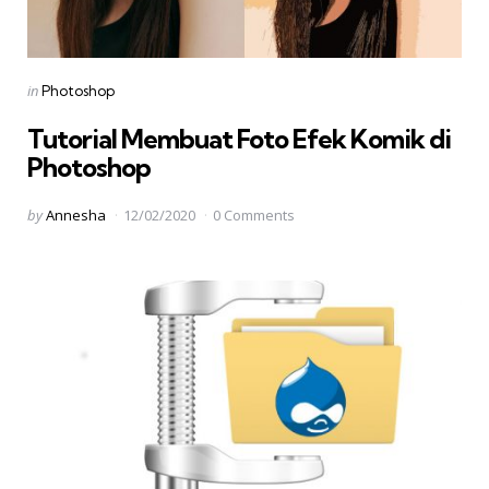
Categories
Posted
in
Photoshop
in
Tutorial Membuat Foto Efek Komik di
Photoshop
Posted
by
Annesha
12/02/2020
0 Comments
by