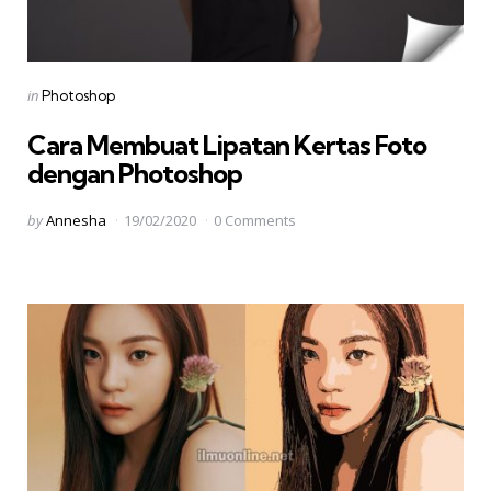
Categories
Posted
in
Photoshop
in
Cara Membuat Lipatan Kertas Foto
dengan Photoshop
Posted
by
Annesha
19/02/2020
0 Comments
by