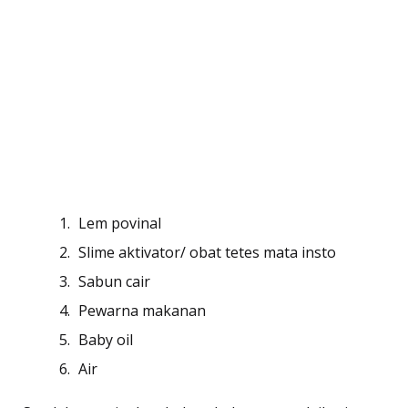
Lem povinal
Slime aktivator/ obat tetes mata insto
Sabun cair
Pewarna makanan
Baby oil
Air