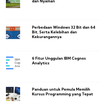
dan Nyaman
Perbedaan Windows 32 Bit dan 64
Bit, Serta Kelebihan dan
Kekurangannya
6 Fitur Unggulan IBM Cognos
Analytics
Panduan untuk Pemula Memilih
Kursus Programming yang Tepat