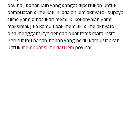
povinal, bahan lain yang sangat diperlukan untuk
pembuatan slime kali ini adalah lem aktivator supaya
slime yang dihasilkan memiliki kekenyalan yang
maksimal. Jika kamu tidak memiliki slime aktivator,
bisa menggantinya dengan obat tetes mata insto.
Berikut inu bahan-bahan yang perlu kamu siapkan
untuk
membuat slime dari lem
povinal: