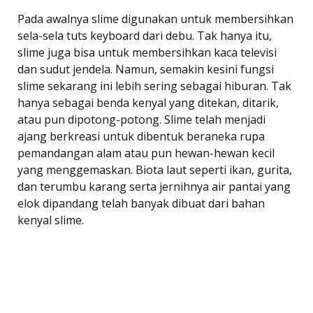
Pada awalnya slime digunakan untuk membersihkan
sela-sela tuts keyboard dari debu. Tak hanya itu,
slime juga bisa untuk membersihkan kaca televisi
dan sudut jendela. Namun, semakin kesini fungsi
slime sekarang ini lebih sering sebagai hiburan. Tak
hanya sebagai benda kenyal yang ditekan, ditarik,
atau pun dipotong-potong. Slime telah menjadi
ajang berkreasi untuk dibentuk beraneka rupa
pemandangan alam atau pun hewan-hewan kecil
yang menggemaskan. Biota laut seperti ikan, gurita,
dan terumbu karang serta jernihnya air pantai yang
elok dipandang telah banyak dibuat dari bahan
kenyal slime.