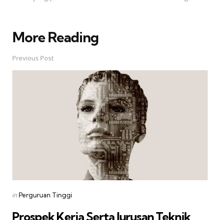
More Reading
Post
navigation
Previous Post
Posted
in
Perguruan Tinggi
in
Prospek Kerja Serta Jurusan Teknik