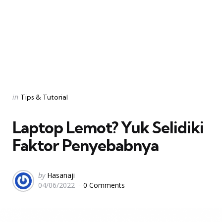
Categories
Posted
in
Tips & Tutorial
in
Laptop Lemot? Yuk Selidiki
Faktor Penyebabnya
Posted
by
Hasanaji
04/06/2022
0 Comments
by