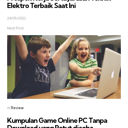
Elektro Terbaik Saat Ini
24/05/2022
Next Post
Posted
in
Review
in
Kumpulan Game Online PC Tanpa
Download yang Patut dicoba