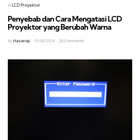
Categories
Posted
in
LCD Proyektor
in
Penyebab dan Cara Mengatasi LCD
Proyektor yang Berubah Warna
Posted
by
Hasanaji
15/05/2014
28
Comments
by