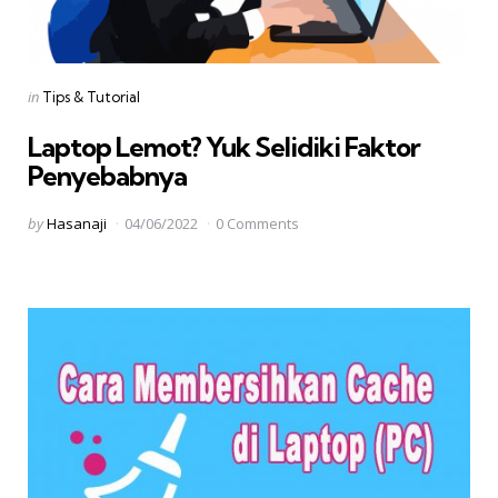
Categories
Posted
in
Tips & Tutorial
in
Laptop Lemot? Yuk Selidiki Faktor
Penyebabnya
Posted
by
Hasanaji
04/06/2022
0 Comments
by