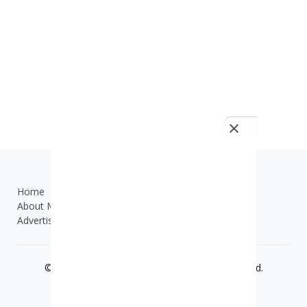
Home
TOS
About Me
Contact Us
Advertisement
© 2019 - 2025
ilmuonline.net
- All Right Reserved.