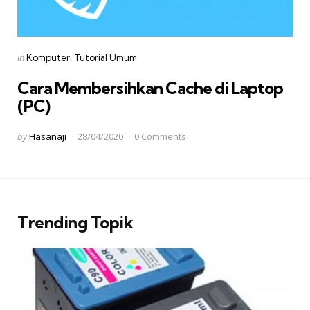
Categories
Posted
in
Komputer
Tutorial Umum
in
Cara Membersihkan Cache di Laptop
(PC)
Posted
by
Hasanaji
28/04/2020
0 Comments
by
Trending Topik