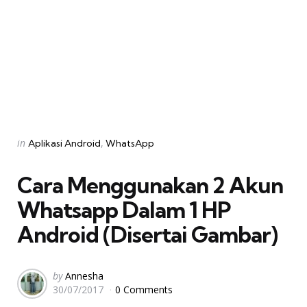
Categories
Posted
in
Aplikasi Android
WhatsApp
in
Cara Menggunakan 2 Akun
Whatsapp Dalam 1 HP
Android (Disertai Gambar)
Posted
by
Annesha
30/07/2017
0 Comments
by