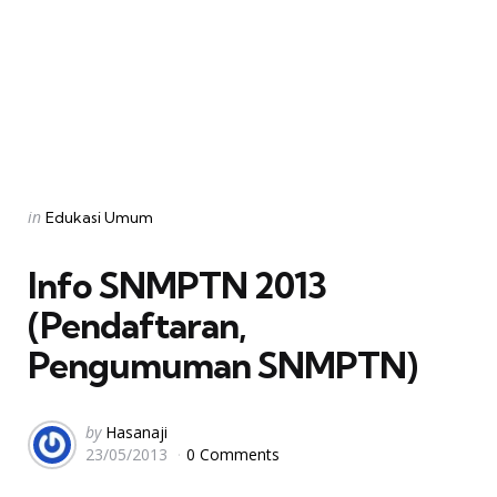
Categories
Posted
in
Edukasi Umum
in
Info SNMPTN 2013
(Pendaftaran,
Pengumuman SNMPTN)
Posted
by
Hasanaji
23/05/2013
0 Comments
by