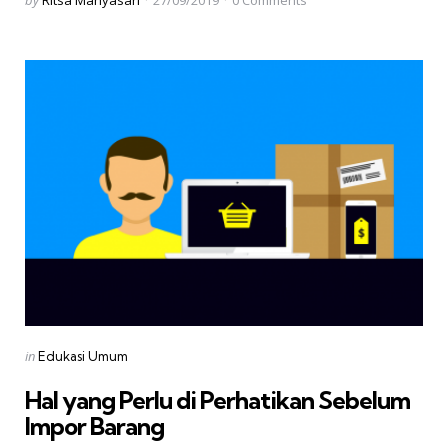
by
Ritsa Mahyasari
27/09/2019
0
Comments
by
Categories
Posted
in
Edukasi Umum
in
Hal yang Perlu di Perhatikan Sebelum
Impor Barang