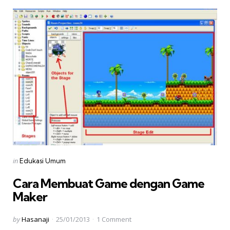
Categories
Posted
in
Edukasi Umum
in
Cara Membuat Game dengan Game
Maker
Posted
by
Hasanaji
25/01/2013
1
Comment
by