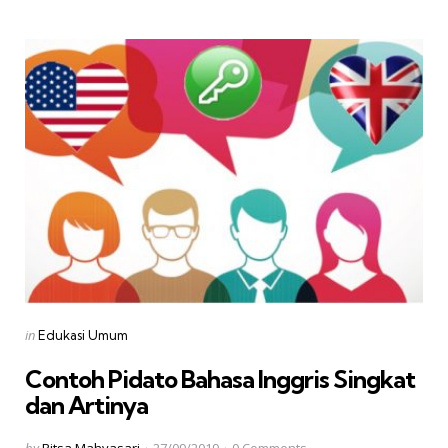
Categories
Posted
in
Edukasi Umum
in
Contoh Pidato Bahasa Inggris Singkat
dan Artinya
Posted