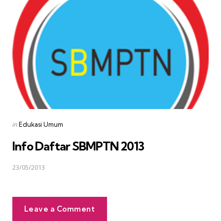
Posted
in
Edukasi Umum
in
Info Daftar SBMPTN 2013
23/05/2013
Leave a Comment