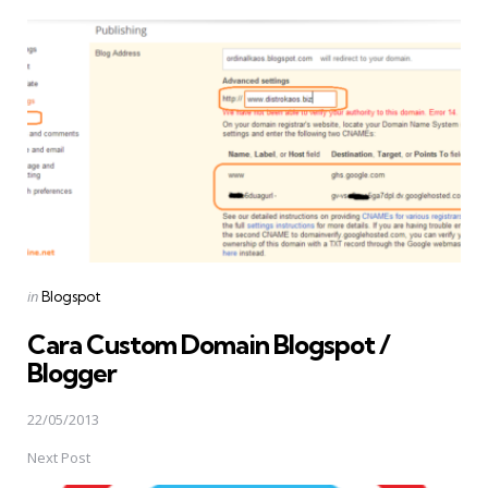
Posted
in
Blogspot
in
Cara Custom Domain Blogspot /
Blogger
22/05/2013
Next Post