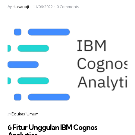
Posted
by
Hasanaji
11/06/2022
0
Comments
by
Categories
Posted
in
Edukasi Umum
in
6 Fitur Unggulan IBM Cognos