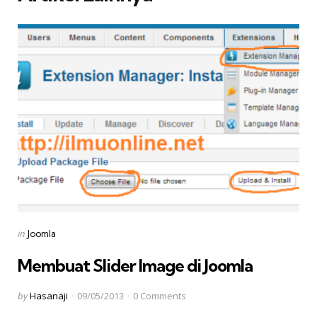
Categories
Posted
in
Joomla
in
Membuat Slider Image di Joomla
Posted
by
Hasanaji
09/05/2013
0
Comments
by