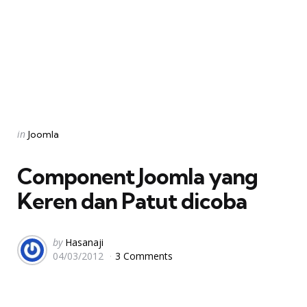
Categories
Posted
in
Joomla
in
Component Joomla yang
Keren dan Patut dicoba
Posted
by
Hasanaji
04/03/2012
3 Comments
by