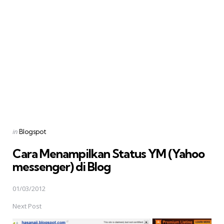
Posted
in
Blogspot
in
Cara Menampilkan Status YM (Yahoo
messenger) di Blog
01/03/2012
Next Post