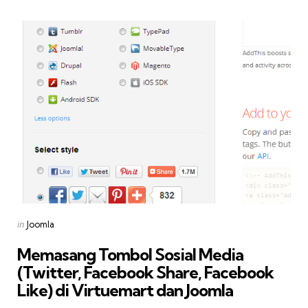
Categories
Posted
in
Joomla
in
Memasang Tombol Sosial Media
(Twitter, Facebook Share, Facebook
Like) di Virtuemart dan Joomla