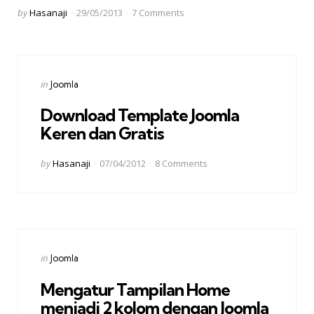
Posted
by
Hasanaji
29/05/2013
7
Comments
by
Categories
Posted
in
Joomla
in
Download Template Joomla
Keren dan Gratis
Posted
by
Hasanaji
07/04/2012
8
Comments
by
Categories
Posted
in
Joomla
in
Mengatur Tampilan Home
menjadi 2 kolom dengan Joomla