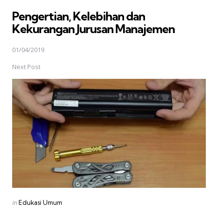
in
Pengertian, Kelebihan dan
Kekurangan Jurusan Manajemen
01/04/2019
Next Post
Posted
in
Edukasi Umum
in