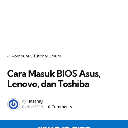
Categories
Posted
in
Komputer
Tutorial Umum
in
Cara Masuk BIOS Asus,
Lenovo, dan Toshiba
Posted
by
Hasanaji
04/04/2019
0 Comments
by