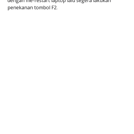
dengan me-restart laptop lalu segera lakukan
penekanan tombol F2.