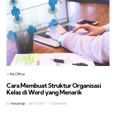
Categories
Posted
in
Ms Office
in
Cara Membuat Struktur Organisasi
Kelas di Word yang Menarik
Posted
by
Hasanaji
26/11/2017
1
Comment
by