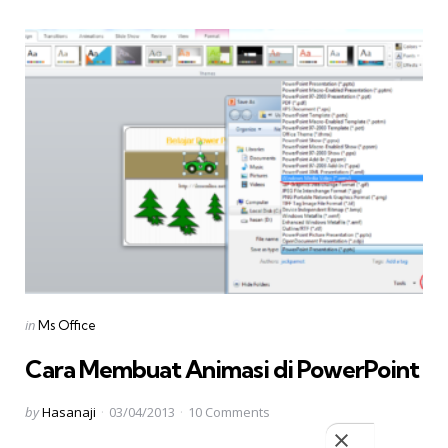
Categories
Posted
in
Ms Office
in
Cara Membuat Animasi di PowerPoint
Posted
by
Hasanaji
03/04/2013
10
Comments
by