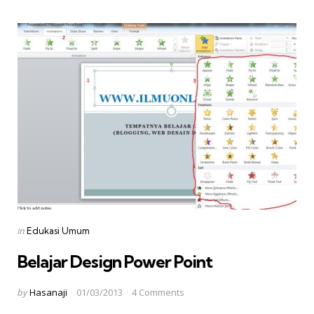
Categories
Posted
in
Edukasi Umum
in
Belajar Design Power Point
Posted
by
Hasanaji
01/03/2013
4
Comments
by