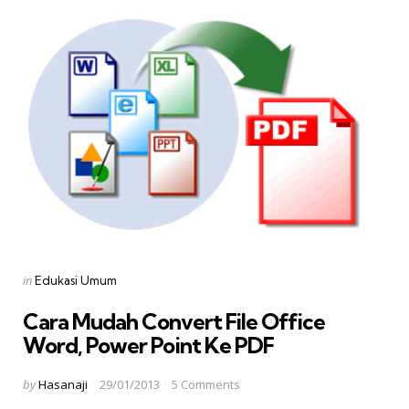
Categories
Posted
in
Edukasi Umum
in
Cara Mudah Convert File Office
Word, Power Point Ke PDF
Posted
by
Hasanaji
29/01/2013
5
Comments
by