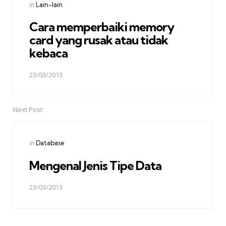
Posted
in
Lain-lain
in
Cara memperbaiki memory
card yang rusak atau tidak
kebaca
23/03/2013
Next Post
Posted
in
Database
in
Mengenal Jenis Tipe Data
23/03/2013