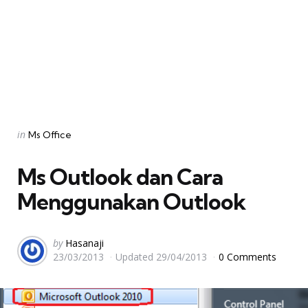
Categories
Posted
in
Ms Office
in
Ms Outlook dan Cara
Menggunakan Outlook
Posted
by
Hasanaji
23/03/2013
Updated
29/04/2013
0 Comments
by