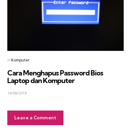
Posted
in
Komputer
in
Cara Menghapus Password Bios
Laptop dan Komputer
14/08/2019
Leave a Comment