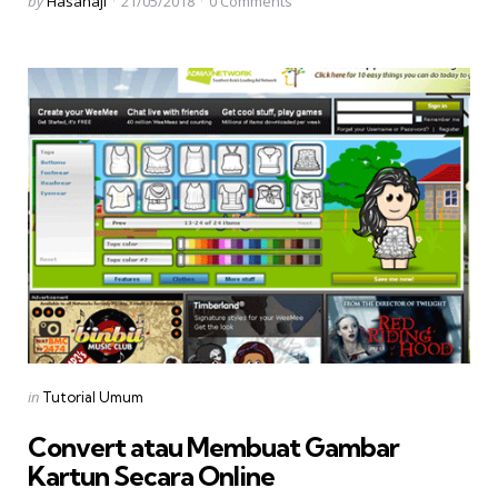
Posted
by
Hasanaji
21/05/2018
0
Comments
by
Categories
Posted
in
Tutorial Umum
in
Convert atau Membuat Gambar
Kartun Secara Online