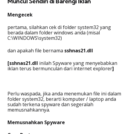
Muncul Sendiri di Barengi Iklan
Mengecek
pertama, silahkan cek di folder system32 yang
berada dalam folder windows anda (misal
C:\WINDOWS\system32)
dan apakah file bernama
sshnas21.dll
[sshnas21
.dll
inilah Spyware yang menyebabkan
iklan terus bermunculan dari internet explorer
]
Perlu waspada, jika anda menemukan file ini dalam
folder system32, berarti komputer / laptop anda
sudah terkena spyware dan segeralah
memusnahkannya.
Memusnahkan Spyware