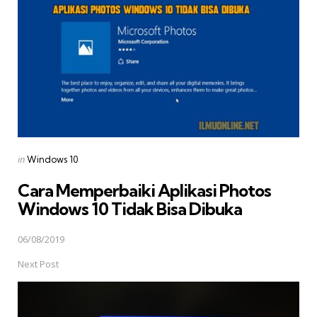
Posted
in
Windows 10
in
Cara Memperbaiki Aplikasi Photos
Windows 10 Tidak Bisa Dibuka
06/08/2019
Next Post