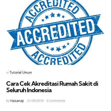
Categories
Posted
in
Tutorial Umum
in
Cara Cek Akreditasi Rumah Sakit di
Seluruh Indonesia
Posted
by
Hasanaji
21/09/2019
0
Comments
by