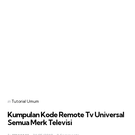
Categories
Posted
in
Tutorial Umum
in
Kumpulan Kode Remote Tv Universal
Semua Merk Televisi