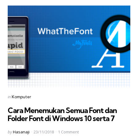
Categories
Posted
in
Komputer
in
Cara Menemukan Semua Font dan
Folder Font di Windows 10 serta 7
Posted
by
Hasanaji
23/11/2018
1
Comment
by