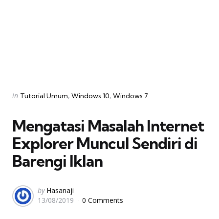
Categories
Posted
in
Tutorial Umum
Windows 10
Windows 7
in
Mengatasi Masalah Internet
Explorer Muncul Sendiri di
Barengi Iklan
Posted
by
Hasanaji
13/08/2019
0 Comments
by