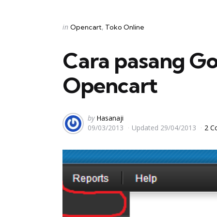
Categories
Posted
in
Opencart
Toko Online
in
Cara pasang Goo
Opencart
Posted
by
Hasanaji
09/03/2013
Updated
29/04/2013
2 C
by