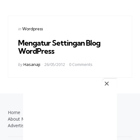
by
Categories
Posted
in
Wordpress
in
Mengatur Settingan Blog
WordPress
Posted
by
Hasanaji
26/05/2012
0
Comments
by
Home
TOS
About Me
Contact Us
Advertisement