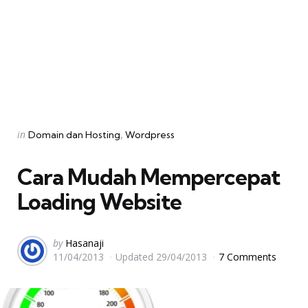
Categories
Posted
in
Domain dan Hosting
Wordpress
in
Cara Mudah Mempercepat
Loading Website
Posted
by
Hasanaji
11/04/2013
Updated
29/04/2013
7 Comments
by