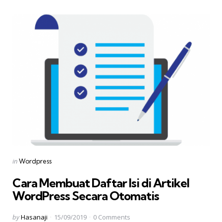
Categories
Posted
in
Wordpress
in
Cara Membuat Daftar Isi di Artikel
WordPress Secara Otomatis
Posted
by
Hasanaji
15/09/2019
0
Comments