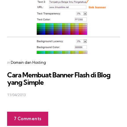
Posted
in
Domain dan Hosting
in
Cara Membuat Banner Flash di Blog
yang Simple
11/04/2013
7 Comments