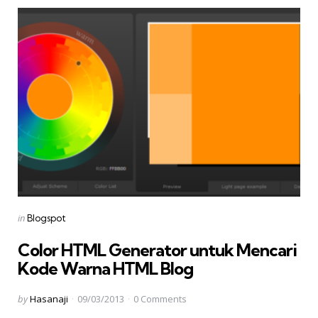
Categories
Posted
in
Blogspot
in
Color HTML Generator untuk Mencari
Kode Warna HTML Blog
Posted
by
Hasanaji
09/03/2013
0
Comments
by