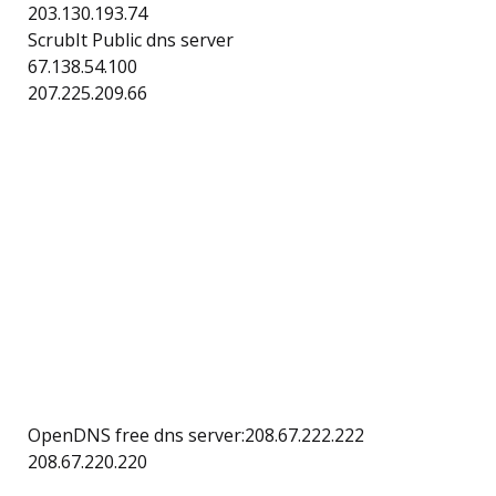
203.130.193.74
ScrubIt Public dns server
67.138.54.100
207.225.209.66
OpenDNS free dns server:208.67.222.222
208.67.220.220