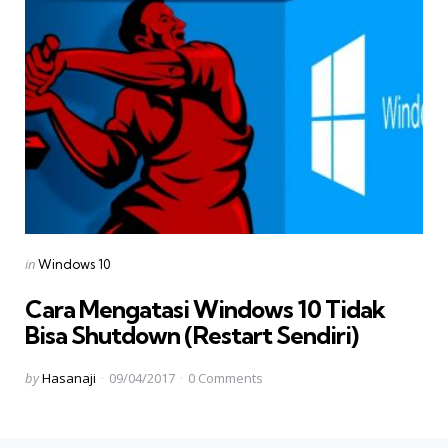
Categories
Posted
in
Windows 10
in
Cara Mengatasi Windows 10 Tidak
Bisa Shutdown (Restart Sendiri)
Posted
by
Hasanaji
09/04/2017
0
Comments
by