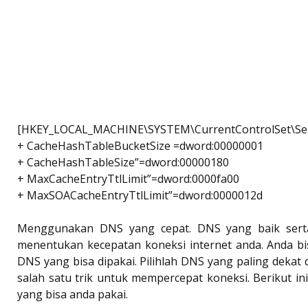
[HKEY_LOCAL_MACHINE\SYSTEM\CurrentControlSet\Ser
+ CacheHashTableBucketSize =dword:00000001
+ CacheHashTableSize”=dword:00000180
+ MaxCacheEntryTtlLimit”=dword:0000fa00
+ MaxSOACacheEntryTtlLimit”=dword:0000012d
Menggunakan DNS yang cepat. DNS yang baik ser
menentukan kecepatan koneksi internet anda. Anda b
DNS yang bisa dipakai. Pilihlah DNS yang paling dekat d
salah satu trik untuk mempercepat koneksi. Berikut i
yang bisa anda pakai.