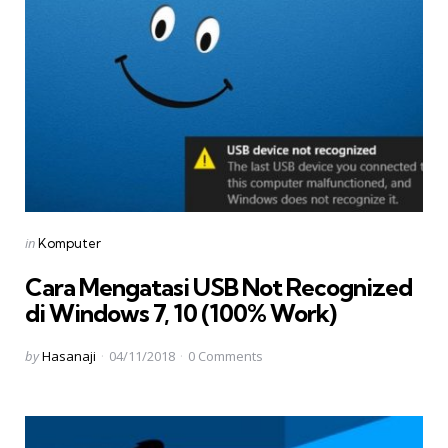
Categories
Posted
in
Komputer
in
Cara Mengatasi USB Not Recognized
di Windows 7, 10 (100% Work)
Posted
by
Hasanaji
04/11/2018
0
Comments
by