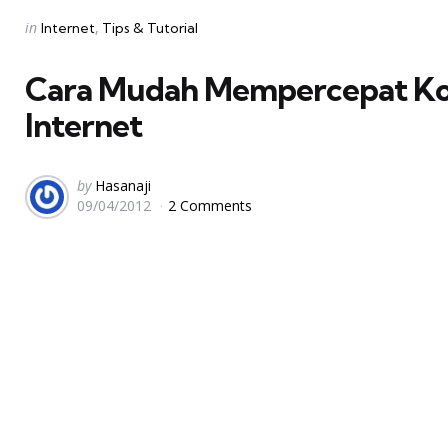
Categories
Posted
in
Internet
Tips & Tutorial
in
Cara Mudah Mempercepat Ko
Internet
Posted
by
Hasanaji
09/04/2012
2 Comments
by