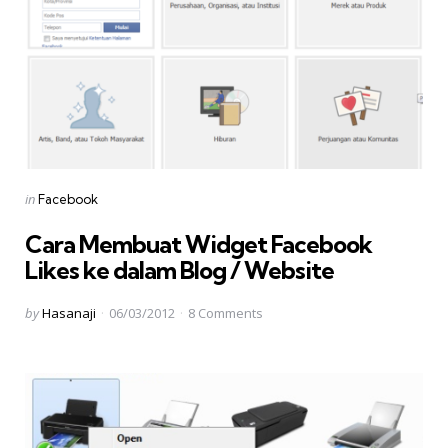
Categories
Posted
in
Facebook
in
Cara Membuat Widget Facebook
Likes ke dalam Blog / Website
Posted
by
Hasanaji
06/03/2012
8
Comments
by