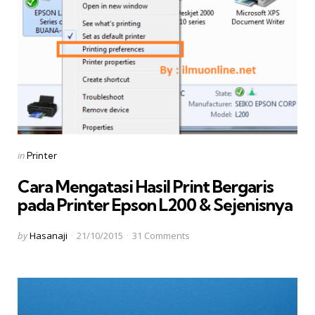
Categories
Posted
in
Printer
in
Cara Mengatasi Hasil Print Bergaris
pada Printer Epson L200 & Sejenisnya
Posted
by
Hasanaji
21/10/2015
31
Comments
by