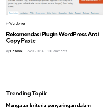
Categories
Posted
in
Wordpress
in
Rekomendasi Plugin WordPress Anti
Copy Paste
Posted
by
Hasanaji
24/08/2014
18 Comments
by
Paginasi
pos
Trending Topik
Mengatur kriteria penyaringan dalam