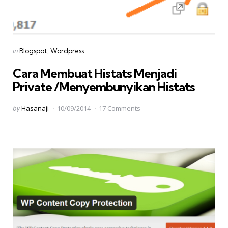
Categories
Posted
in
Blogspot
Wordpress
in
Cara Membuat Histats Menjadi
Private /Menyembunyikan Histats
Posted
by
Hasanaji
10/09/2014
17 Comments
by