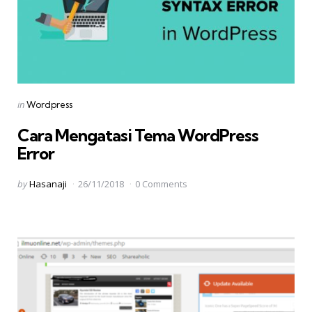
Categories
Posted
in
Wordpress
in
Cara Mengatasi Tema WordPress
Error
Posted
by
Hasanaji
26/11/2018
0 Comments
by