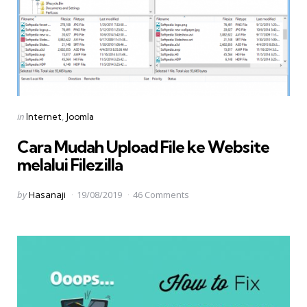
Categories
Posted
in
Internet
Joomla
in
Cara Mudah Upload File ke Website
melalui Filezilla
Posted
by
Hasanaji
19/08/2019
46 Comments
by