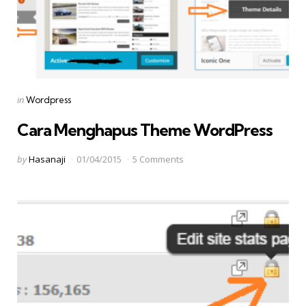
Categories
Posted
in
Wordpress
in
Cara Menghapus Theme WordPress
Posted
by
Hasanaji
01/04/2015
5 Comments
by