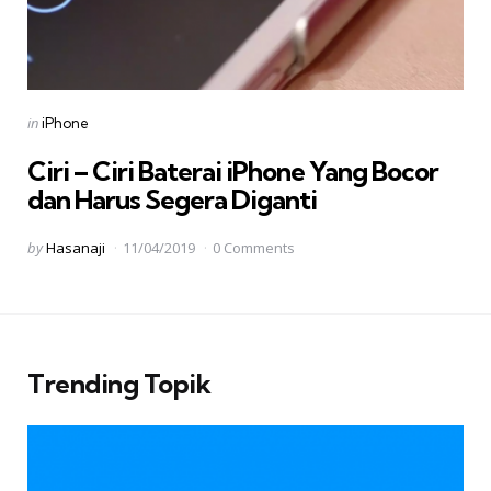
Categories
Posted
in
iPhone
in
Ciri – Ciri Baterai iPhone Yang Bocor
dan Harus Segera Diganti
Posted
by
Hasanaji
11/04/2019
0 Comments
by
Trending Topik