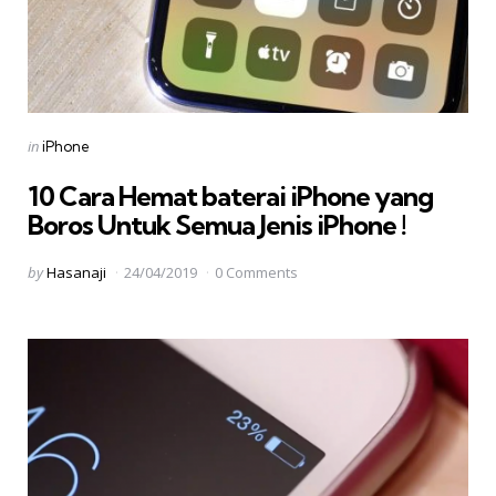
Categories
Posted
in
iPhone
in
10 Cara Hemat baterai iPhone yang
Boros Untuk Semua Jenis iPhone !
Posted
by
Hasanaji
24/04/2019
0 Comments
by