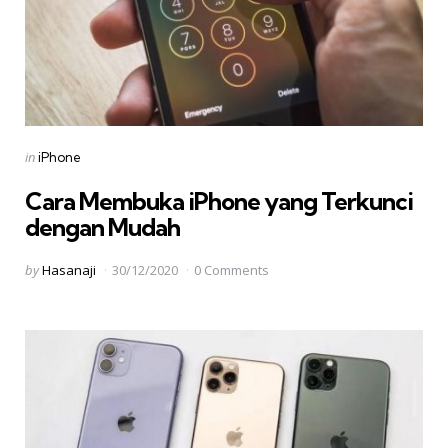
Categories
Posted
in
iPhone
in
Cara Membuka iPhone yang Terkunci
dengan Mudah
Posted
by
Hasanaji
30/12/2020
0 Comments
by