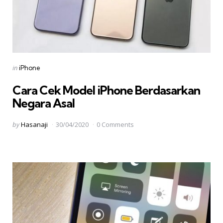
Categories
Posted
in
iPhone
in
Cara Cek Model iPhone Berdasarkan
Negara Asal
Posted
by
Hasanaji
30/04/2020
0 Comments
by