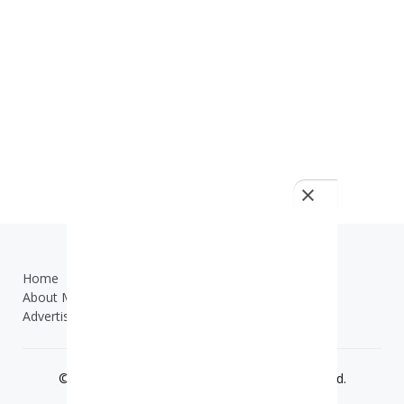
Home
TOS
About Me
Contact Us
Advertisement
© 2019 - 2025
ilmuonline.net
- All Right Reserved.