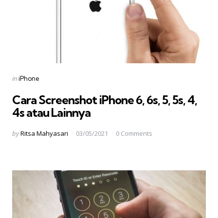
Categories
Posted
in
iPhone
in
Cara Screenshot iPhone 6, 6s, 5, 5s, 4,
4s atau Lainnya
Posted
by
Ritsa Mahyasari
03/05/2021
0 Comments
by