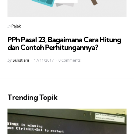
Categories
Posted
in
Pajak
in
PPh Pasal 23, Bagaimana Cara Hitung
dan Contoh Perhitungannya?
Posted
by
Sulistiani
17/11/2017
0 Comments
by
Trending Topik