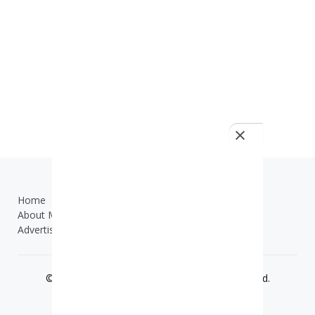
Home
TOS
About Me
Contact Us
Advertisement
© 2019 - 2025
ilmuonline.net
- All Right Reserved.