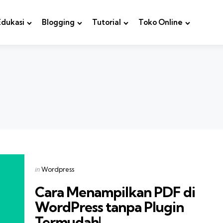
Edukasi
Blogging
Tutorial
Toko Online
Categories
Posted
in
Wordpress
in
Cara Menampilkan PDF di
WordPress tanpa Plugin
Termudah!