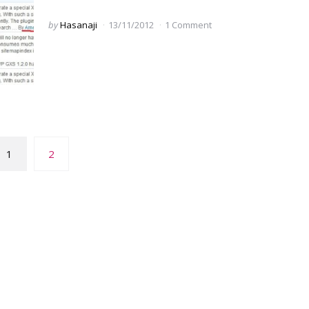
Posted
by
Hasanaji
13/11/2012
1 Comment
by
1
2