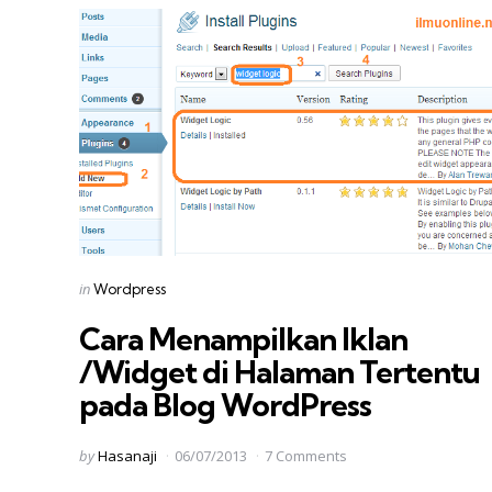
Categories
Posted
in
Wordpress
in
Cara Menampilkan Iklan
/Widget di Halaman Tertentu
pada Blog WordPress
Posted
by
Hasanaji
06/07/2013
7 Comments
by