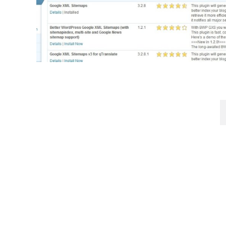
Paginasi
pos