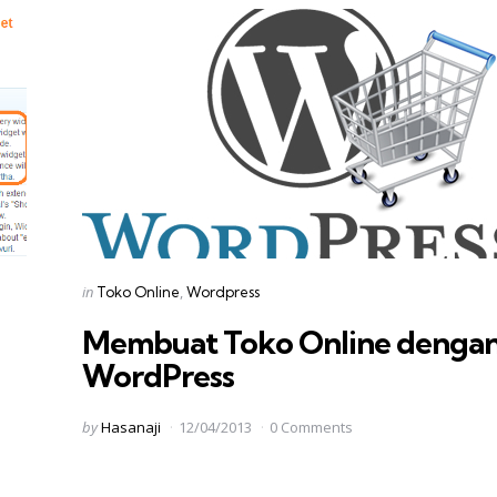
Categories
Posted
in
Toko Online
Wordpress
in
Membuat Toko Online denga
WordPress
Posted
by
Hasanaji
12/04/2013
0 Comments
by