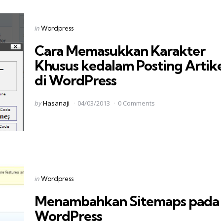
Categories
Posted
in
Wordpress
in
Cara Memasukkan Karakter
Khusus kedalam Posting Artik
di WordPress
Posted
by
Hasanaji
04/03/2013
0 Comments
by
Categories
Posted
in
Wordpress
in
Menambahkan Sitemaps pada
WordPress