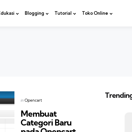
Edukasi
Blogging
Tutorial
Toko Online
Trending
Categories
Posted
in
Opencart
in
Membuat
Categori Baru
pada Opencart