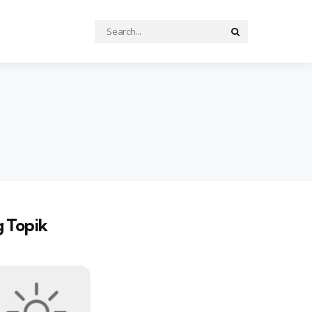
Search
Search
for:
 Topik