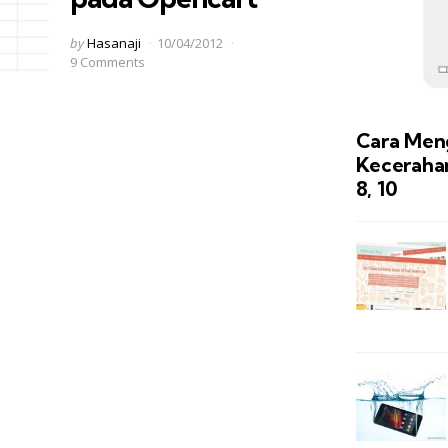
Posted
by
Hasanaji
10/04/2012
by
9 Comments
Cara Men
Kecerahan
8, 10