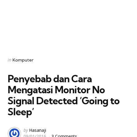
Categories
Posted
in
Komputer
in
Penyebab dan Cara
Mengatasi Monitor No
Signal Detected ‘Going to
Sleep’
Posted
by
Hasanaji
09/01/2016
3 Comments
by