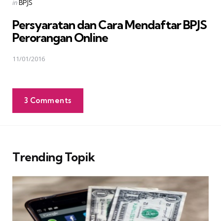
Posted
in
BPJS
in
Persyaratan dan Cara Mendaftar BPJS
Perorangan Online
11/01/2016
3 Comments
Trending Topik