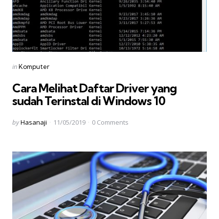
Categories
Posted
in
Komputer
in
Cara Melihat Daftar Driver yang
sudah Terinstal di Windows 10
Posted
by
Hasanaji
11/05/2019
0
Comments
by