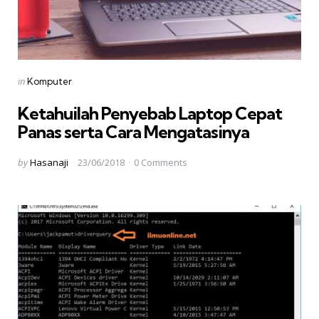
Categories
Posted
in
Komputer
in
Ketahuilah Penyebab Laptop Cepat
Panas serta Cara Mengatasinya
Posted
by
Hasanaji
23/06/2018
0
Comments
by