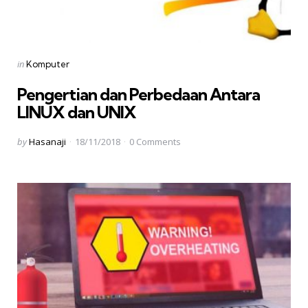
Categories
Posted
in
Komputer
in
Pengertian dan Perbedaan Antara
LINUX dan UNIX
Posted
by
Hasanaji
18/11/2018
0
Comments
by