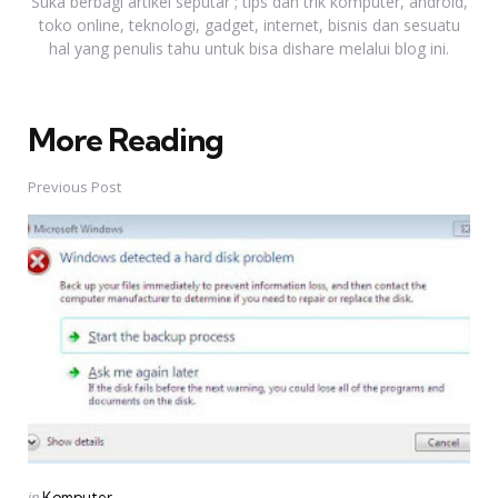
Suka berbagi artikel seputar ; tips dan trik komputer, android,
toko online, teknologi, gadget, internet, bisnis dan sesuatu
hal yang penulis tahu untuk bisa dishare melalui blog ini.
More Reading
Post
navigation
Previous Post
Posted
in
Komputer