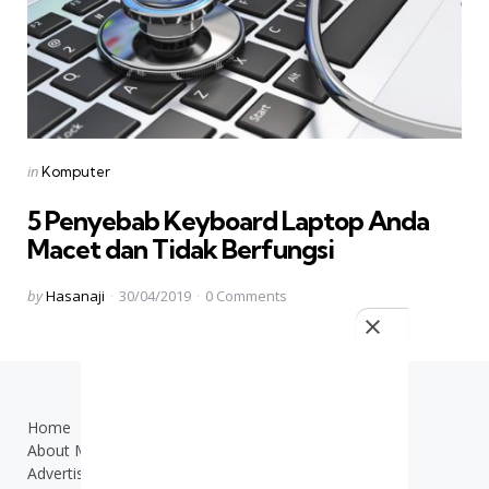
Categories
Posted
in
Komputer
in
5 Penyebab Keyboard Laptop Anda
Macet dan Tidak Berfungsi
Posted
by
Hasanaji
30/04/2019
0
Comments
by
Home
TOS
About Me
Contact Us
Advertisement