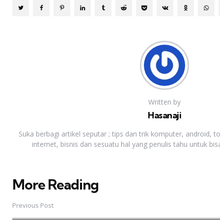
Written by
Hasanaji
Suka berbagi artikel seputar ; tips dan trik komputer, android, t
internet, bisnis dan sesuatu hal yang penulis tahu untuk bisa
More Reading
Post
navigation
Previous Post