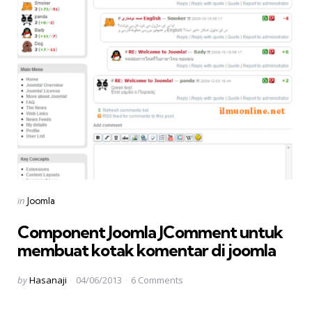
Categories
Posted
in
Joomla
in
Component Joomla JComment untuk
membuat kotak komentar di joomla
Posted
by
Hasanaji
04/06/2013
6
Comments
by