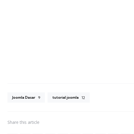
Joomla Dasar
tutorial joomla
9
12
Share
this article