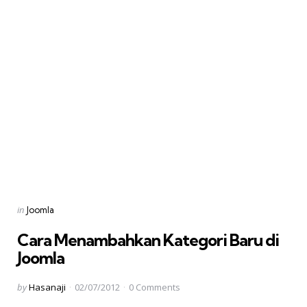
Categories
Posted
in
Joomla
in
Cara Menambahkan Kategori Baru di
Joomla
Posted
by
Hasanaji
02/07/2012
0
Comments
by