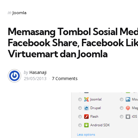
Categories
Posted
in
Joomla
in
Memasang Tombol Sosial Medi
Facebook Share, Facebook Lik
Virtuemart dan Joomla
Posted
by
Hasanaji
29/05/2013
7 Comments
by