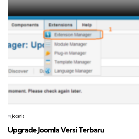
Posted
in
Joomla
in
Upgrade Joomla Versi Terbaru