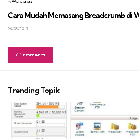
Posted
in
Wordpress
in
Cara Mudah Memasang Breadcrumb di 
29/05/2013
7 Comments
Trending Topik