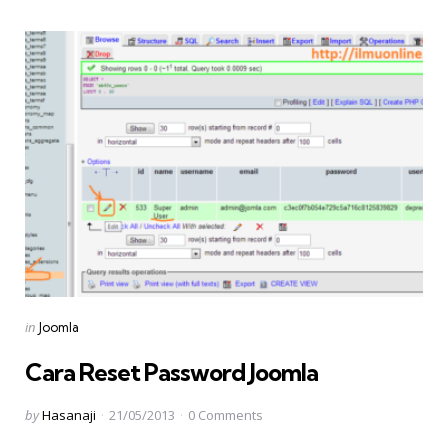
Categories
Posted
in
Joomla
in
Cara Reset Password Joomla
Posted
by
Hasanaji
21/05/2013
0
Comments
by