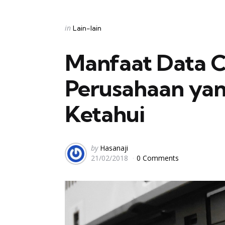
Categories
Posted
in
Lain-lain
in
Manfaat Data C
Perusahaan yan
Ketahui
Posted
by
Hasanaji
21/02/2018
0 Comments
by