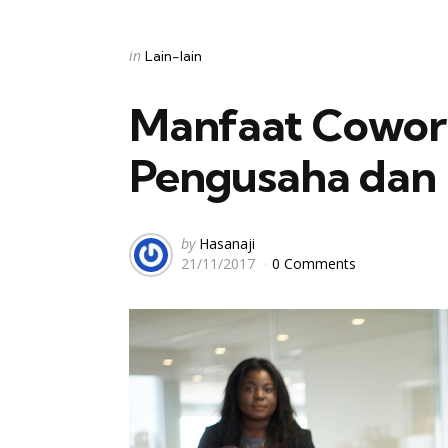
Categories
Posted
in
Lain-lain
in
Manfaat Cowor
Pengusaha dan P
Posted
by
Hasanaji
21/11/2017
0 Comments
by