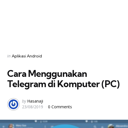
Categories
Posted
in
Aplikasi Android
in
Cara Menggunakan
Telegram di Komputer (PC)
Posted
by
Hasanaji
23/08/2019
0 Comments
by