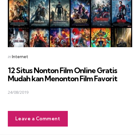
Posted
in
Internet
in
12 Situs Nonton Film Online Gratis
Mudah kan Menonton Film Favorit
24/08/2019
Leave a Comment