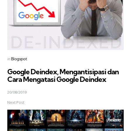
Posted
in
Blogspot
in
Google Deindex, Mengantisipasi dan
Cara Mengatasi Google Deindex
20/08/2019
Next Post