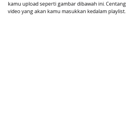
kamu upload seperti gambar dibawah ini. Centang
video yang akan kamu masukkan kedalam playlist.