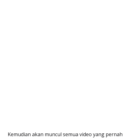
Kemudian akan muncul semua video yang pernah