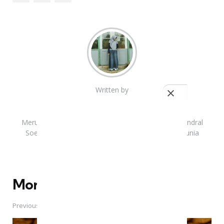
Written by
Annesha
Merupakan konstributor lulusan S1 di Universitas Jendral
Soedirman Purwokerto. Sangat Tertarik dengan dunia
Komputer & Desain Grafis.
More Reading
Post
navigation
Previous Post