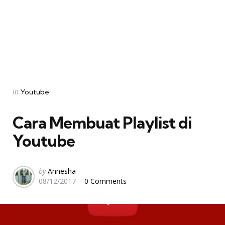
Categories
Posted
in
Youtube
in
Cara Membuat Playlist di
Youtube
Posted
by
Annesha
08/12/2017
0 Comments
by