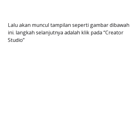
Lalu akan muncul tampilan seperti gambar dibawah
ini. langkah selanjutnya adalah klik pada “Creator
Studio”