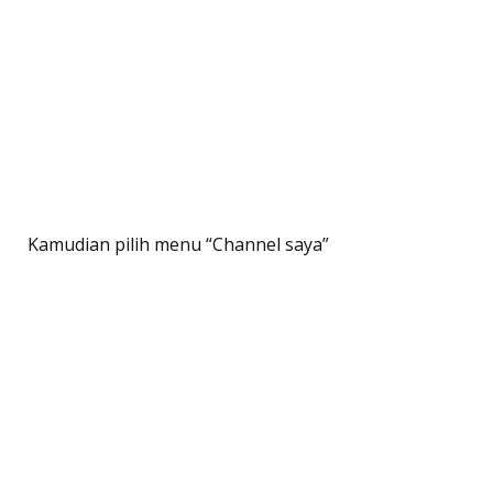
Kamudian pilih menu “Channel saya”