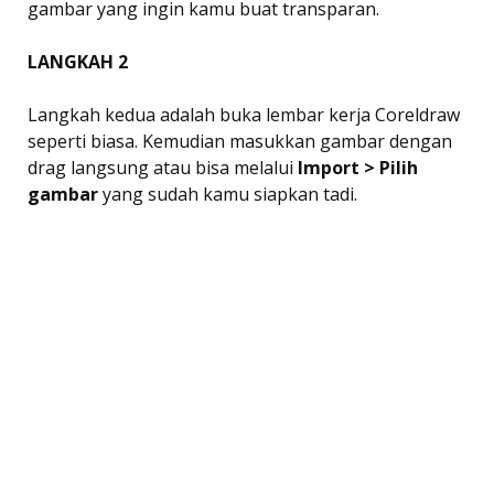
gambar yang ingin kamu buat transparan.
LANGKAH 2
Langkah kedua adalah buka lembar kerja Coreldraw
seperti biasa. Kemudian masukkan gambar dengan
drag langsung atau bisa melalui
Import > Pilih
gambar
yang sudah kamu siapkan tadi.