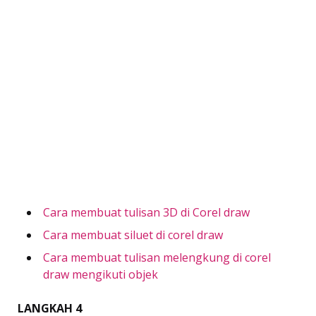
Cara membuat tulisan 3D di Corel draw
Cara membuat siluet di corel draw
Cara membuat tulisan melengkung di corel
draw mengikuti objek
LANGKAH 4