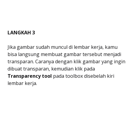
LANGKAH 3
Jika gambar sudah muncul di lembar kerja, kamu
bisa langsung membuat gambar tersebut menjadi
transparan. Caranya dengan klik gambar yang ingin
dibuat transparan, kemudian klik pada
Transparency tool
pada toolbox disebelah kiri
lembar kerja.