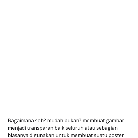
Bagaimana sob? mudah bukan? membuat gambar
menjadi transparan baik seluruh atau sebagian
biasanya digunakan untuk membuat suatu poster