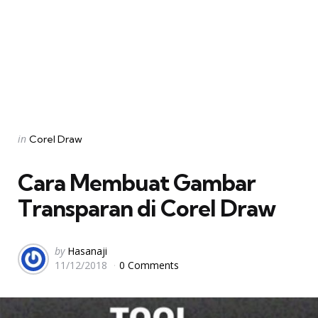
Categories
Posted
in
Corel Draw
in
Cara Membuat Gambar
Transparan di Corel Draw
Posted
by
Hasanaji
11/12/2018
0 Comments
by