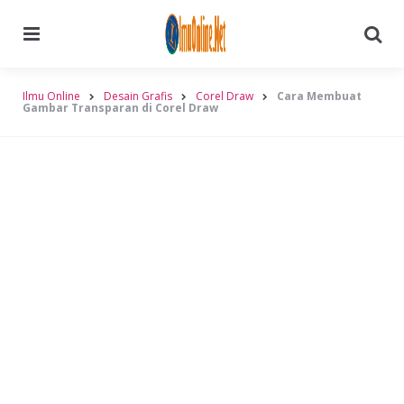
Menu
Searc
Ilmu Online
Desain Grafis
Corel Draw
Cara Membuat
Gambar Transparan di Corel Draw