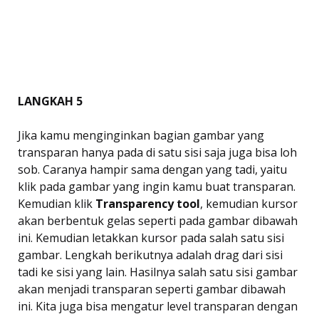
LANGKAH 5
Jika kamu menginginkan bagian gambar yang
transparan hanya pada di satu sisi saja juga bisa loh
sob. Caranya hampir sama dengan yang tadi, yaitu
klik pada gambar yang ingin kamu buat transparan.
Kemudian klik
Transparency tool
, kemudian kursor
akan berbentuk gelas seperti pada gambar dibawah
ini. Kemudian letakkan kursor pada salah satu sisi
gambar. Lengkah berikutnya adalah drag dari sisi
tadi ke sisi yang lain. Hasilnya salah satu sisi gambar
akan menjadi transparan seperti gambar dibawah
ini. Kita juga bisa mengatur level transparan dengan