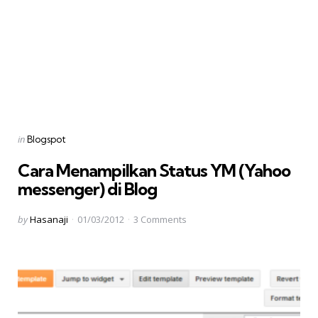
Categories
Posted
in
Blogspot
in
Cara Menampilkan Status YM (Yahoo
messenger) di Blog
Posted
by
Hasanaji
01/03/2012
3
Comments
by