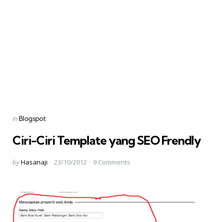
Categories
Posted
in
Blogspot
in
Ciri-Ciri Template yang SEO Frendly
Posted
by
Hasanaji
23/10/2012
9
Comments
by