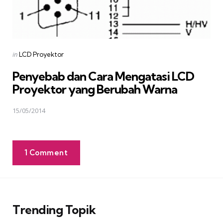
Posted
in
LCD Proyektor
in
Penyebab dan Cara Mengatasi LCD
Proyektor yang Berubah Warna
15/05/2014
1 Comment
Trending Topik