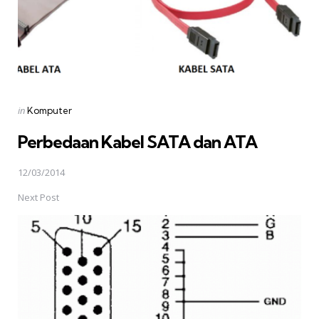
Posted
in
Komputer
in
Perbedaan Kabel SATA dan ATA
12/03/2014
Next Post