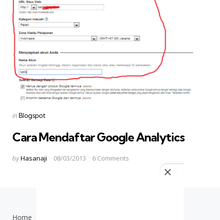
Categories
Posted
in
Blogspot
in
Cara Mendaftar Google Analytics
Posted
by
Hasanaji
08/03/2013
6
Comments
by
Home
TOS