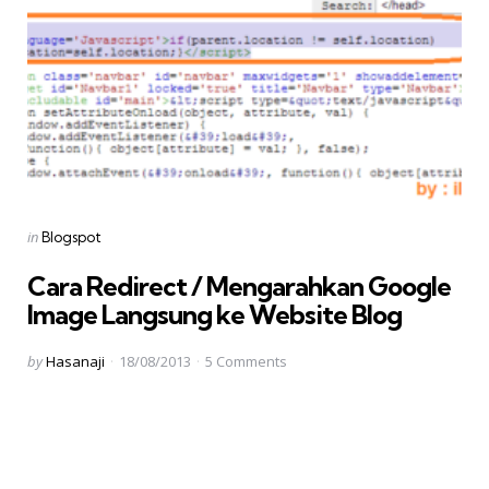
Categories
Posted
in
Blogspot
in
Cara Redirect / Mengarahkan Google
Image Langsung ke Website Blog
Posted
by
Hasanaji
18/08/2013
5
Comments
by