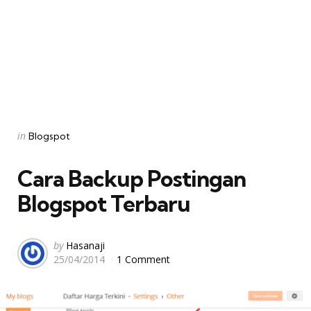
Categories
Posted
in
Blogspot
in
Cara Backup Postingan
Blogspot Terbaru
Posted
by
Hasanaji
25/04/2014
1 Comment
by