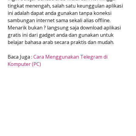
tingkat menengah, salah satu keunggulan aplikasi
ini adalah dapat anda gunakan tanpa koneksi
sambungan internet sama sekali alias offline.
Menarik bukan ? langsung saja download aplikasi
gratis ini dari gadget anda dan gunakan untuk
belajar bahasa arab secara praktis dan mudah.
Baca Juga :
Cara Menggunakan Telegram di
Komputer (PC)