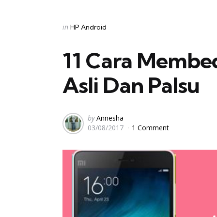
Categories
Posted
in
HP Android
in
11 Cara Membe
Asli Dan Palsu
Posted
by
Annesha
03/08/2017
1 Comment
by