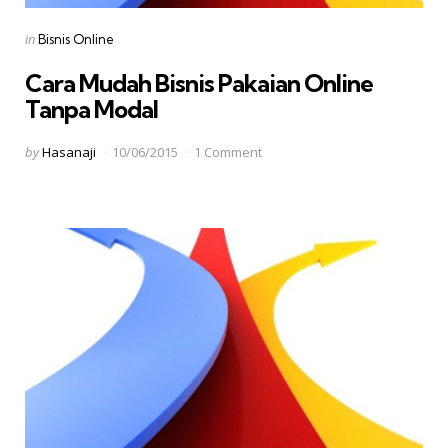
Categories
Posted
in
Bisnis Online
in
Cara Mudah Bisnis Pakaian Online
Tanpa Modal
Posted
by
Hasanaji
10/06/2015
1 Comment
by