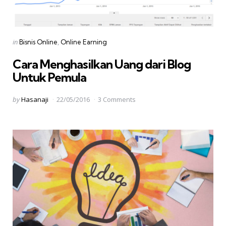
Categories
Posted
in
Bisnis Online
Online Earning
in
Cara Menghasilkan Uang dari Blog
Untuk Pemula
Posted
by
Hasanaji
22/05/2016
3 Comments
by