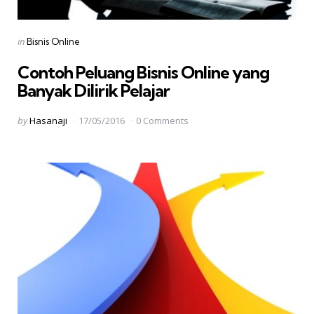
Categories
Posted
in
Bisnis Online
in
Contoh Peluang Bisnis Online yang
Banyak Dilirik Pelajar
Posted
by
Hasanaji
17/05/2016
0 Comments
by