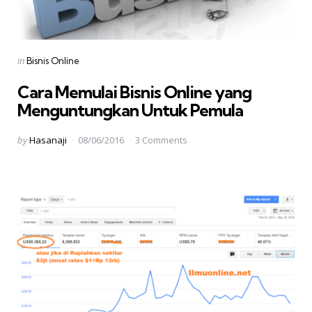
Categories
Posted
in
Bisnis Online
in
Cara Memulai Bisnis Online yang
Menguntungkan Untuk Pemula
Posted
by
Hasanaji
08/06/2016
3 Comments
by