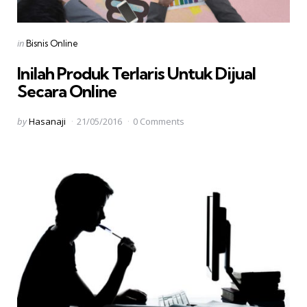
Categories
Posted
in
Bisnis Online
in
Inilah Produk Terlaris Untuk Dijual
Secara Online
Posted
by
Hasanaji
21/05/2016
0 Comments
by