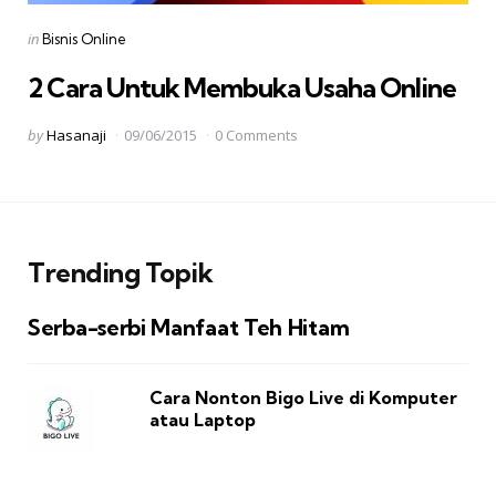
Categories
Posted
in
Bisnis Online
in
2 Cara Untuk Membuka Usaha Online
Posted
by
Hasanaji
09/06/2015
0 Comments
by
Trending Topik
Serba-serbi Manfaat Teh Hitam
Cara Nonton Bigo Live di Komputer
atau Laptop