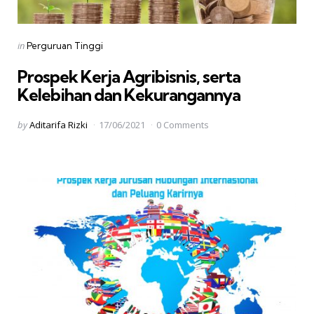
Categories
Posted
in
Perguruan Tinggi
in
Prospek Kerja Agribisnis, serta
Kelebihan dan Kekurangannya
Posted
by
Aditarifa Rizki
17/06/2021
0 Comments
by