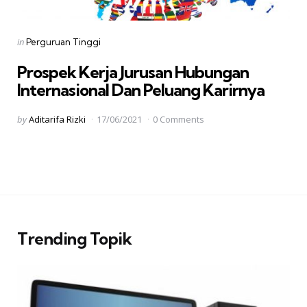
Categories
Posted
in
Perguruan Tinggi
in
Prospek Kerja Jurusan Hubungan
Internasional Dan Peluang Karirnya
Posted
by
Aditarifa Rizki
17/06/2021
0 Comments
by
Paginasi
pos
Trending Topik