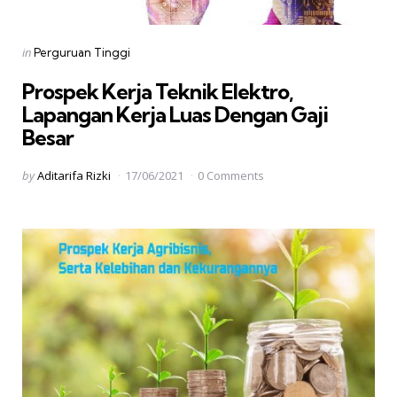
Categories
Posted
in
Perguruan Tinggi
in
Prospek Kerja Teknik Elektro,
Lapangan Kerja Luas Dengan Gaji
Besar
Posted
by
Aditarifa Rizki
17/06/2021
0 Comments
by