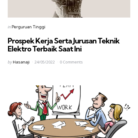
Categories
Posted
in
Perguruan Tinggi
in
Prospek Kerja Serta Jurusan Teknik
Elektro Terbaik Saat Ini
Posted
by
Hasanaji
24/05/2022
0 Comments
by