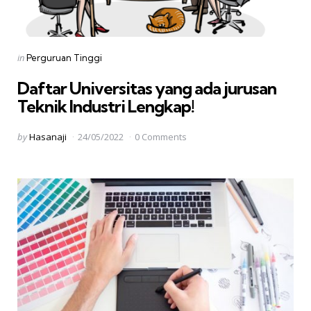
Categories
Posted
in
Perguruan Tinggi
in
Daftar Universitas yang ada jurusan
Teknik Industri Lengkap!
Posted
by
Hasanaji
24/05/2022
0 Comments
by