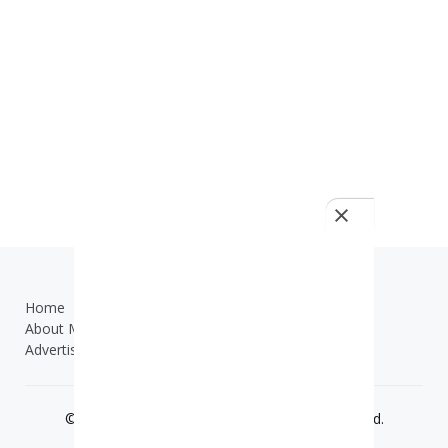
Home
TOS
About Me
Contact Us
Advertisement
© 2019 - 2025
ilmuonline.net
- All Right Reserved.