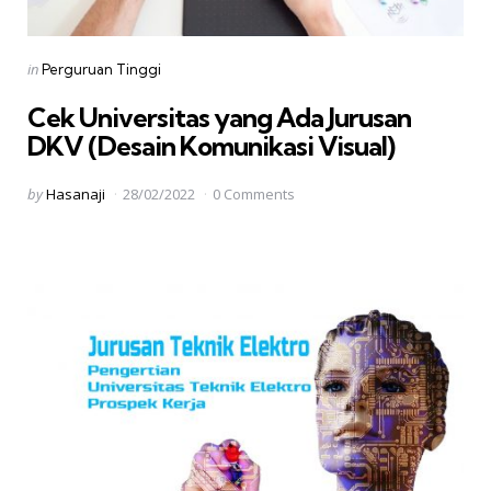
Categories
Posted
in
Perguruan Tinggi
in
Cek Universitas yang Ada Jurusan
DKV (Desain Komunikasi Visual)
Posted
by
Hasanaji
28/02/2022
0 Comments
by