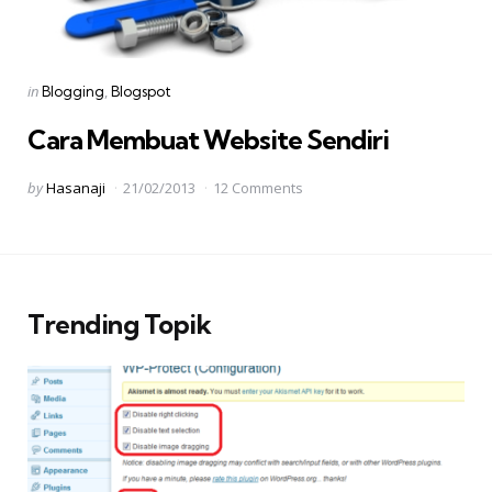
Categories
Posted
in
Blogging
Blogspot
in
Cara Membuat Website Sendiri
Posted
by
Hasanaji
21/02/2013
12 Comments
by
Trending Topik