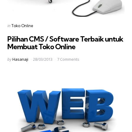
Categories
Posted
in
Toko Online
in
Pilihan CMS / Software Terbaik untuk
Membuat Toko Online
Posted
by
Hasanaji
28/03/2013
7 Comments
by