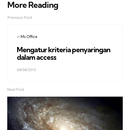
More Reading
Post
navigation
Previous Post
Posted
in
Ms Office
in
Mengatur kriteria penyaringan
dalam access
04/04/2013
Next Post