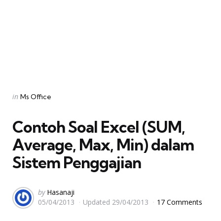
Categories
Posted
in
Ms Office
in
Contoh Soal Excel (SUM,
Average, Max, Min) dalam
Sistem Penggajian
Posted
by
Hasanaji
05/04/2013
Updated
29/04/2013
17 Comments
by