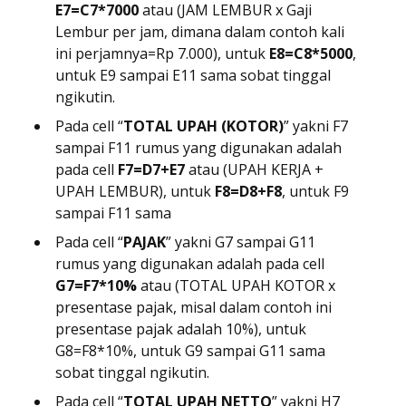
E7=C7*7000
atau (JAM LEMBUR x Gaji
Lembur per jam, dimana dalam contoh kali
ini perjamnya=Rp 7.000), untuk
E8=C8*5000
,
untuk E9 sampai E11 sama sobat tinggal
ngikutin.
Pada cell “
TOTAL UPAH (KOTOR)
” yakni F7
sampai F11 rumus yang digunakan adalah
pada cell
F7=D7+E7
atau (UPAH KERJA +
UPAH LEMBUR), untuk
F8=D8+F8
, untuk F9
sampai F11 sama
Pada cell “
PAJAK
” yakni G7 sampai G11
rumus yang digunakan adalah pada cell
G7=F7*10%
atau (TOTAL UPAH KOTOR x
presentase pajak, misal dalam contoh ini
presentase pajak adalah 10%), untuk
G8=F8*10%, untuk G9 sampai G11 sama
sobat tinggal ngikutin.
Pada cell “
TOTAL UPAH NETTO
” yakni H7