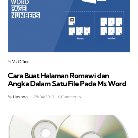
Categories
Posted
in
Ms Office
in
Cara Buat Halaman Romawi dan
Angka Dalam Satu File Pada Ms Word
Posted
by
Hasanaji
28/04/2019
0
Comments
by