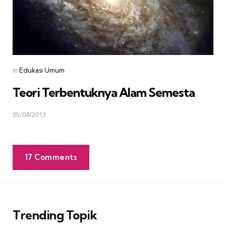
Posted
in
Edukasi Umum
in
Teori Terbentuknya Alam Semesta
05/04/2013
17 Comments
Trending Topik